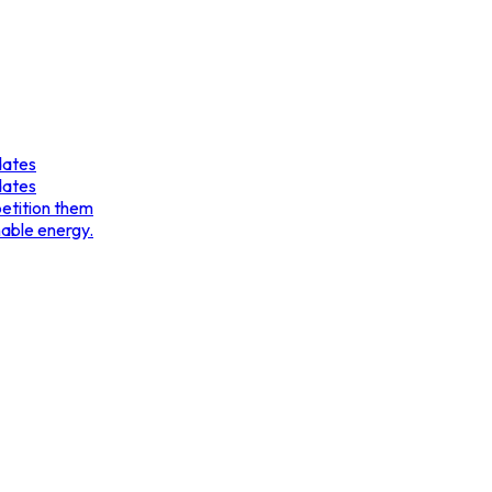
dates
dates
etition them
nable energy.