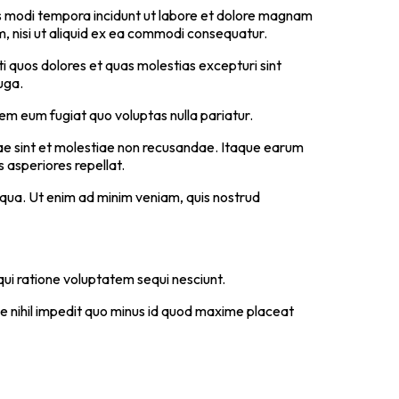
us modi tempora incidunt ut labore et dolore magnam
, nisi ut aliquid ex ea commodi consequatur.
i quos dolores et quas molestias excepturi sint
uga.
rem eum fugiat quo voluptas nulla pariatur.
ae sint et molestiae non recusandae. Itaque earum
 asperiores repellat.
iqua. Ut enim ad minim veniam, quis nostrud
ui ratione voluptatem sequi nesciunt.
ue nihil impedit quo minus id quod maxime placeat