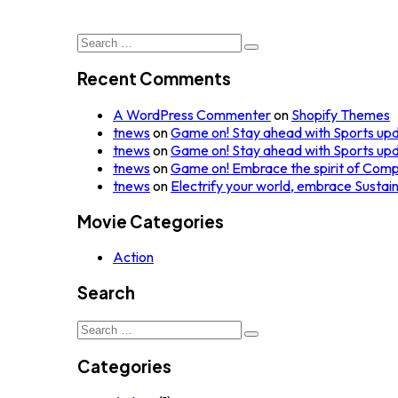
Search
for:
Recent Comments
A WordPress Commenter
on
Shopify Themes
tnews
on
Game on! Stay ahead with Sports up
tnews
on
Game on! Stay ahead with Sports up
tnews
on
Game on! Embrace the spirit of Comp
tnews
on
Electrify your world, embrace Sustai
Movie Categories
Action
Search
Search
for:
Categories