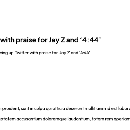
ith praise for Jay Z and ‘4:44’
ing up Twitter with praise for Jay Z and ‘4:44’
proident, sunt in culpa qui officia deserunt mollit anim id est labo
voluptatem accusantium doloremque laudantium, totam rem aperiam, e