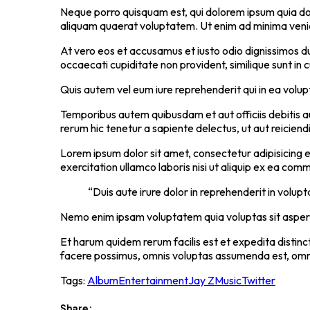
Neque porro quisquam est, qui dolorem ipsum quia dol
aliquam quaerat voluptatem. Ut enim ad minima veniam
At vero eos et accusamus et iusto odio dignissimos du
occaecati cupiditate non provident, similique sunt in c
Quis autem vel eum iure reprehenderit qui in ea volupt
Temporibus autem quibusdam et aut officiis debitis 
rerum hic tenetur a sapiente delectus, ut aut reiciend
Lorem ipsum dolor sit amet, consectetur adipisicing e
exercitation ullamco laboris nisi ut aliquip ex ea co
“Duis aute irure dolor in reprehenderit in volupt
Nemo enim ipsam voluptatem quia voluptas sit asperna
Et harum quidem rerum facilis est et expedita distin
facere possimus, omnis voluptas assumenda est, omni
Tags:
Album
Entertainment
Jay Z
Music
Twitter
Share: