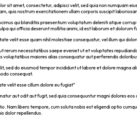
or sit amet, consectetur, adipisci velit, sed quia non numquam ei
, quis nostrum exercitationem ullam corporis suscipit laboriosam
cimus qui blanditiis praesentium voluptatum deleniti atque corrupt
ulpa qui officia deserunt mollitia animi, id est laborum et dolorum f
ate velit esse quam nihil molestiae consequatur, vel illum qui dolo
aut rerum necessitatibus saepe eveniet ut et voluptates repudiand
is voluptatibus maiores alias consequatur aut perferendis doloribus
lit, sed do eiusmod tempor incididunt ut labore et dolore magna al
mmodo consequat.
ate velit esse cillum dolore eu fugiat”
tur aut odit aut fugit, sed quia consequuntur magni dolores eos q
ctio. Nam libero tempore, cum soluta nobis est eligendi optio cumq
s dolor repellendus.