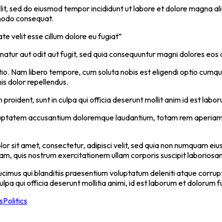
lit, sed do eiusmod tempor incididunt ut labore et dolore magna al
mmodo consequat.
ate velit esse cillum dolore eu fugiat”
tur aut odit aut fugit, sed quia consequuntur magni dolores eos q
ctio. Nam libero tempore, cum soluta nobis est eligendi optio cumq
s dolor repellendus.
proident, sunt in culpa qui officia deserunt mollit anim id est labo
voluptatem accusantium doloremque laudantium, totam rem aperiam, e
or sit amet, consectetur, adipisci velit, sed quia non numquam eiu
, quis nostrum exercitationem ullam corporis suscipit laboriosam
ucimus qui blanditiis praesentium voluptatum deleniti atque corrup
ulpa qui officia deserunt mollitia animi, id est laborum et dolorum f
s
Politics