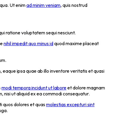
iqua. Ut enim
ad minim veniam
, quis nostrud
ui ratione voluptatem sequi nesciunt.
ue
nihil impedit quo minus id
quod maxime placeat
rum.
aque ipsa quae ab illo inventore veritatis et quasi
s
modi tempora incidunt ut labore
et dolore magnam
, nisi ut aliquid ex ea commodi consequatur.
ti quos dolores et quas
molestias excepturi sint
uga.