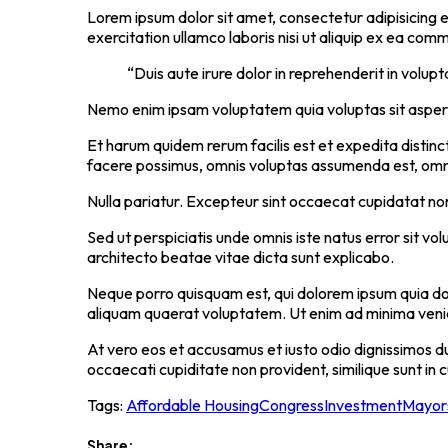
Lorem ipsum dolor sit amet, consectetur adipisicing e
exercitation ullamco laboris nisi ut aliquip ex ea co
“Duis aute irure dolor in reprehenderit in volupt
Nemo enim ipsam voluptatem quia voluptas sit asperna
Et harum quidem rerum facilis est et expedita distin
facere possimus, omnis voluptas assumenda est, omni
Nulla pariatur. Excepteur sint occaecat cupidatat non 
Sed ut perspiciatis unde omnis iste natus error sit 
architecto beatae vitae dicta sunt explicabo.
Neque porro quisquam est, qui dolorem ipsum quia dol
aliquam quaerat voluptatem. Ut enim ad minima veniam
At vero eos et accusamus et iusto odio dignissimos d
occaecati cupiditate non provident, similique sunt in c
Tags:
Affordable Housing
Congress
Investment
Mayor
Share: