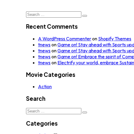
Search
for:
Recent Comments
A WordPress Commenter
on
Shopify Themes
tnews
on
Game on! Stay ahead with Sports up
tnews
on
Game on! Stay ahead with Sports up
tnews
on
Game on! Embrace the spirit of Comp
tnews
on
Electrify your world, embrace Sustai
Movie Categories
Action
Search
Search
for:
Categories