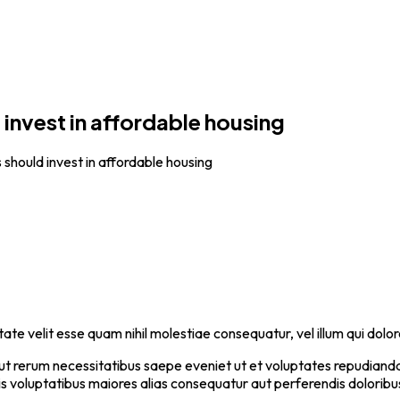
invest in affordable housing
should invest in affordable housing
ate velit esse quam nihil molestiae consequatur, vel illum qui dolo
aut rerum necessitatibus saepe eveniet ut et voluptates repudiand
is voluptatibus maiores alias consequatur aut perferendis doloribus