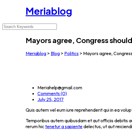
Meriablog
Mayors agree, Congress should 
Meriablog
>
Blog
>
Politics
>
Mayors agree, Congress 
Meriahelp@gmail.com
Comments (0)
July 25, 2017
Quis autem vel eum iure reprehenderit qui in ea volupt
Temporibus autem quibusdam et aut officiis debitis 
rerum hic
tenetur a sapiente
delectus, ut aut reiciend