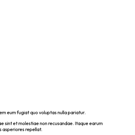
rem eum fugiat quo voluptas nulla pariatur.
ae sint et molestiae non recusandae. Itaque earum
 asperiores repellat.