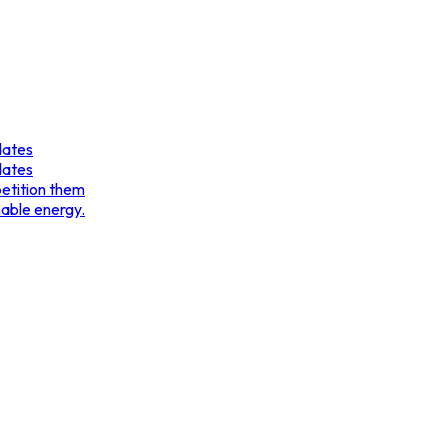
dates
dates
etition them
nable energy.